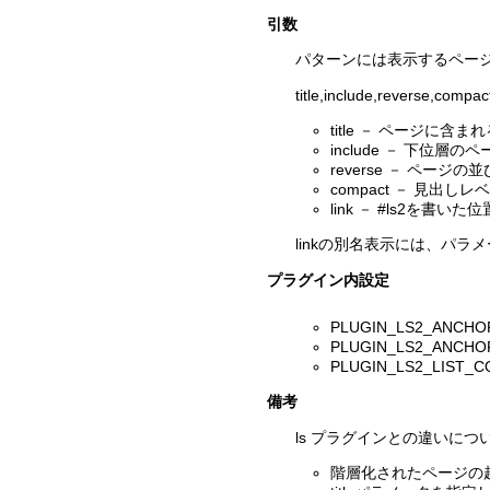
引数
パターンには表示するページ
title,include,reverse,
title － ページに含ま
include － 下位層
reverse － ペ
compact － 見出し
link － #ls2
linkの別名表示には、パラ
プラグイン内設定
PLUGIN_LS2_ANC
PLUGIN_LS2_AN
PLUGIN_LS2_LI
備考
ls プラグインとの違いにつ
階層化されたページの起