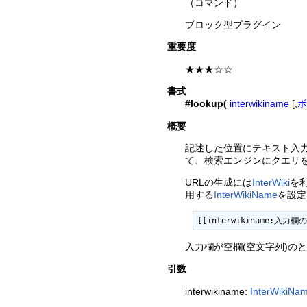
（コマンド）
ブロック型プラグイン
重要度
★★★☆☆
書式
#lookup(
interwikiname
[,
ボ
概要
記述した位置にテキスト入力欄
て、検索エンジンにクエリ
URLの生成には
InterWiki
を
用する
InterWikiName
を設定
[[interwikiname:入力欄
入力欄が空欄(空文字列)の
引数
interwikiname:
InterWikiNa