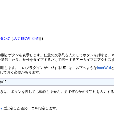
タン名
[,
入力欄の初期値
]]
)
とボタンを表示します。任意の文字列を入力してボタンを押すと、inter
を送信したり、番号をタイプするだけで該当するアーカイブにアクセス
利用します。このプラグインが生成するURLは、以下のような
InterWiki
しておく必要があります。
の値]]
ときは、ボタンを押しても動作しません。必ず何らかの文字列を入力す
me
に設定した値の一つを指定します。