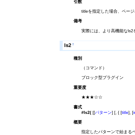
引数
titleを指定した場合、
備考
実際には、より高機能なls
ls2
†
種別
（コマンド）
ブロック型プラグイン
重要度
★★★☆☆
書式
#ls2(
[[
パターン
] [, { [
title
], [
概要
指定したパターンで始まる