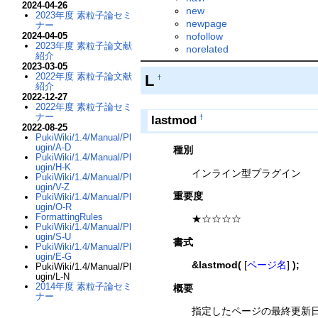
2024-04-26
new
2023年度 素粒子論セミ
newpage
ナー
nofollow
2024-04-05
2023年度 素粒子論文献
norelated
紹介
2023-03-05
2022年度 素粒子論文献
L
†
紹介
2022-12-27
2022年度 素粒子論セミ
ナー
lastmod
†
2022-08-25
PukiWiki/1.4/Manual/Pl
ugin/A-D
種別
PukiWiki/1.4/Manual/Pl
ugin/H-K
インライン型プラグイン
PukiWiki/1.4/Manual/Pl
ugin/V-Z
重要度
PukiWiki/1.4/Manual/Pl
ugin/O-R
FormattingRules
★☆☆☆☆
PukiWiki/1.4/Manual/Pl
ugin/S-U
書式
PukiWiki/1.4/Manual/Pl
ugin/E-G
&lastmod(
[
ページ名
]
);
PukiWiki/1.4/Manual/Pl
ugin/L-N
2014年度 素粒子論セミ
概要
ナー
指定したページの最終更新