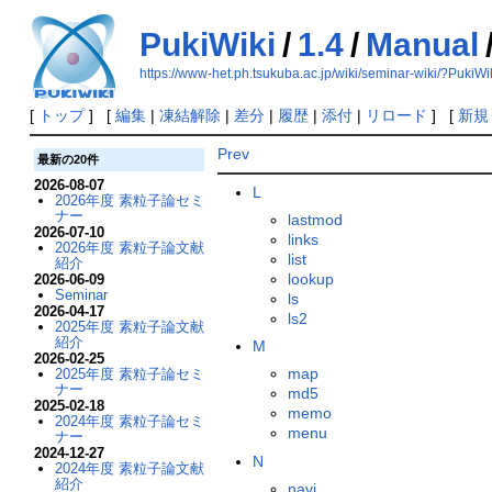
PukiWiki
/
1.4
/
Manual
https://www-het.ph.tsukuba.ac.jp/wiki/seminar-wiki/?PukiWi
[
トップ
] [
編集
|
凍結解除
|
差分
|
履歴
|
添付
|
リロード
] [
新規
Prev
最新の20件
2026-08-07
L
2026年度 素粒子論セミ
ナー
lastmod
2026-07-10
links
2026年度 素粒子論文献
list
紹介
lookup
2026-06-09
Seminar
ls
2026-04-17
ls2
2025年度 素粒子論文献
紹介
M
2026-02-25
map
2025年度 素粒子論セミ
ナー
md5
2025-02-18
memo
2024年度 素粒子論セミ
menu
ナー
2024-12-27
N
2024年度 素粒子論文献
紹介
navi