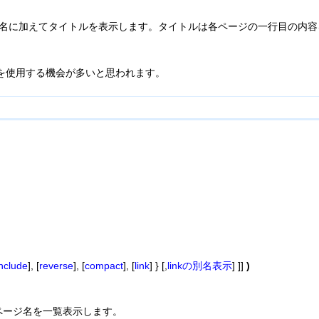
ページ名に加えてタイトルを表示します。タイトルは各ページの一行目の内
2を使用する機会が多いと思われます。
include
], [
reverse
], [
compact
], [
link
] } [,
linkの別名表示
] ]]
)
ページ名を一覧表示します。