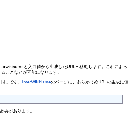
wikinameと入力値から生成したURLへ移動します。これによっ
することなどが可能になります。
と同じです。
InterWikiName
のページに、あらかじめURLの生成に使
る必要があります。