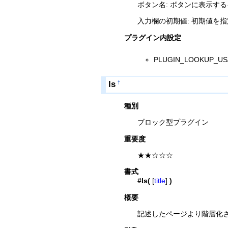
ボタン名: ボタンに表示する
入力欄の初期値: 初期値を
プラグイン内設定
PLUGIN_LOOKU
ls
†
種別
ブロック型プラグイン
重要度
★★☆☆☆
書式
#ls(
[
title
]
)
概要
記述したページより階層化