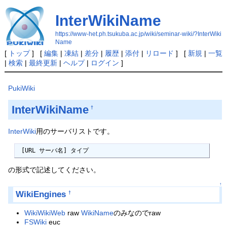
InterWikiName
https://www-het.ph.tsukuba.ac.jp/wiki/seminar-wiki/?InterWiki
Name
[
トップ
] [
編集
|
凍結
|
差分
|
履歴
|
添付
|
リロード
] [
新規
|
一覧
|
検索
|
最終更新
|
ヘルプ
|
ログイン
]
PukiWiki
InterWikiName
†
InterWiki
用のサーバリストです。
 [URL サーバ名] タイプ
の形式で記述してください。
↑
WikiEngines
†
WikiWikiWeb
raw
WikiName
のみなのでraw
FSWiki
euc