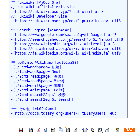
** PukiWiki [#j0d346fa]

// PukiWiki Official Main Site

-[https://pukiwiki.osdn.jp/? pukiwiki] utf8

// PukiWiki Developer Site

-[https://pukiwiki.osdn.jp/dev/? pukiwiki.dev] utf8

** Search Engine [#jaaa4e4c]

-[https://www.google.com/search?q=$1 Google] utf8

-[https://search.yahoo.co.jp/search?p=$1 Yahoo] utf8

-[https://www.wikipedia.org/wiki/ WikiPedia] utf8

-[https://en.wikipedia.org/wiki/ WikiPedia.en] utf8

-[https://ja.wikipedia.org/wiki/ WikiPedia.ja] utf8

** 拡張InterWikiName [#q192ea38]

-[./?cmd=add&page= 新規]

-[./?cmd=add&page= New]

-[./?cmd=read&page= 参照]

-[./?cmd=read&page= View]

-[./?cmd=edit&page= 編集]

-[./?cmd=edit&page= Edit]

-[./?cmd=search2&q=$1 検索]

-[./?cmd=search2&q=$1 Search]

*** その他 [#b69e2eec]

-[http://docs.tdiary.org/users/? tDiaryUsers] euc