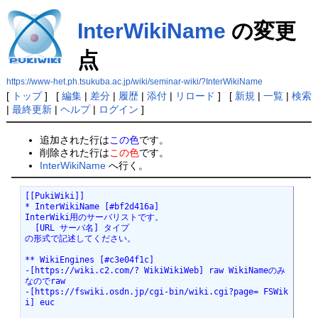
InterWikiName
の変更
点
https://www-het.ph.tsukuba.ac.jp/wiki/seminar-wiki/?InterWikiName
[
トップ
] [
編集
|
差分
|
履歴
|
添付
|
リロード
] [
新規
|
一覧
|
検索
|
最終更新
|
ヘルプ
|
ログイン
]
追加された行は
この色
です。
削除された行は
この色
です。
InterWikiName
へ行く。
[[PukiWiki]]

* InterWikiName [#bf2d416a]

InterWiki用のサーバリストです。

  [URL サーバ名] タイプ

の形式で記述してください。

** WikiEngines [#c3e04f1c]

-[https://wiki.c2.com/? WikiWikiWeb] raw WikiNameのみ
なのでraw

-[https://fswiki.osdn.jp/cgi-bin/wiki.cgi?page= FSWik
i] euc
