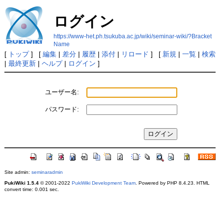
ログイン
https://www-het.ph.tsukuba.ac.jp/wiki/seminar-wiki/?Bracket
Name
[
トップ
] [
編集
|
差分
|
履歴
|
添付
|
リロード
] [
新規
|
一覧
|
検索
|
最終更新
|
ヘルプ
|
ログイン
]
ユーザー名:
パスワード:
Site admin:
seminaradmin
PukiWiki 1.5.4
© 2001-2022
PukiWiki Development Team
. Powered by PHP 8.4.23. HTML
convert time: 0.001 sec.