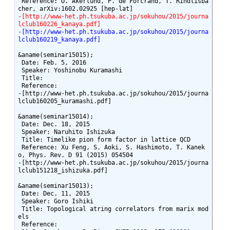
 Reference: O. Akerlund, P. de Forcrand, T. Rindlisba
-[http://www-het.ph.tsukuba.ac.jp/sokuhou/2015/journa
lclub160226_kanaya.pdf]
-[http://www-het.ph.tsukuba.ac.jp/sokuhou/2015/journa
lclub160219_kanaya.pdf]
&aname(seminar15015);

 Date: Feb. 5, 2016

 Speaker: Yoshinobu Kuramashi

 Title: 

 Reference: 

-[http://www-het.ph.tsukuba.ac.jp/sokuhou/2015/journa
lclub160205_kuramashi.pdf]

&aname(seminar15014);

 Date: Dec. 18, 2015

 Speaker: Naruhito Ishizuka

 Title: Timelike pion form factor in lattice QCD

 Reference: Xu Feng, S. Aoki, S. Hashimoto, T. Kanek
o, Phys. Rev. D 91 (2015) 054504

-[http://www-het.ph.tsukuba.ac.jp/sokuhou/2015/journa
lclub151218_ishizuka.pdf]

&aname(seminar15013);

 Date: Dec. 11, 2015

 Speaker: Goro Ishiki

 Title: Topological atring correlators from marix mod
els

 Reference:
