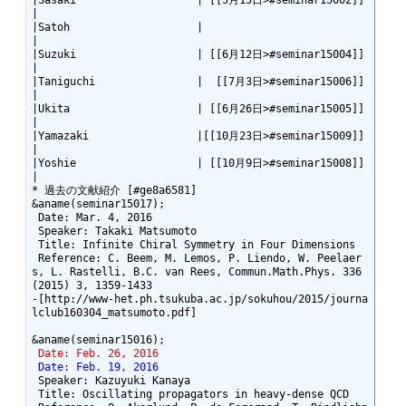
|Sasaki                   | [[5月15日>#seminar15002]]
|

|Satoh                    |                          
|

|Suzuki                   | [[6月12日>#seminar15004]]
|

|Taniguchi                |  [[7月3日>#seminar15006]]
|

|Ukita                    | [[6月26日>#seminar15005]]
|

|Yamazaki                 |[[10月23日>#seminar15009]]
|

|Yoshie                   | [[10月9日>#seminar15008]]
|

* 過去の文献紹介 [#ge8a6581]

&aname(seminar15017);

 Date: Mar. 4, 2016

 Speaker: Takaki Matsumoto

 Title: Infinite Chiral Symmetry in Four Dimensions

 Reference: C. Beem, M. Lemos, P. Liendo, W. Peelaer
s, L. Rastelli, B.C. van Rees, Commun.Math.Phys. 336 
(2015) 3, 1359-1433

-[http://www-het.ph.tsukuba.ac.jp/sokuhou/2015/journa
lclub160304_matsumoto.pdf]

 Date: Feb. 26, 2016
 Date: Feb. 19, 2016
 Speaker: Kazuyuki Kanaya

 Title: Oscillating propagators in heavy-dense QCD
