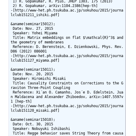
 1) R. Gopakumar, R. Pius, JHEP 1303, 175 (2013)

 2) R. Gopakumar, arXiv:1104.2386[hep-th]

-[http://www-het.ph.tsukuba.ac.jp/sokuhou/2015/journa
lclub151211_ishiki.pdf]

&aname(seminar15012);

 Date: Nov. 27, 2015

 Speaker: Yohei Miyama

 Title: Matrix embeddings on flat $\mathcal{R}^3$ and 
the geometry of membranes

 Reference: D. Berenstein, E. Dzienkowski, Phys. Rev. 
D86 (2012) 086001

-[http://www-het.ph.tsukuba.ac.jp/sokuhou/2015/journa
lclub151127_miyama.pdf]

&aname(seminar15011);

 Date: Nov. 20, 2015

 Speaker: Hiromichi Misaki

 Title: Causality Constraints on Corrections to the G
raviton Three-Point Coupling

 Reference: Xi´an O. Camanho, Jos´e D. Edelstein, Jua
n Maldacena and Alexander Zhiboedov, arXiv:1407.5597v
1 [hep-th]

-[http://www-het.ph.tsukuba.ac.jp/sokuhou/2015/journa
lclub151120_misaki.pdf]

&aname(seminar15010);

 Date: Oct. 30, 2015

 Speaker: Nobuyuki Ishibashi

 Title: Regge behavior saves String Theory from causa