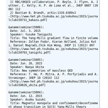
 1) RBC/UKQCD collaboration, P. Boyle, J. Flynn, A. J
uttner, C. Kelly, H. P. de Lima et al., JHEP 0807 (20
08) 112

 2) Bastian B. Brandt, arXiv:1310.6389v2

-[http://www-het.ph.tsukuba.ac.jp/sokuhou/2015/journa
lclub150731_kakazu.pdf]

&aname(seminar15006);

 Date: Jul. 3, 2015

 Speaker: Yusuke Taniguchi

 Title: The Yang-Mills gradient flow in finite volume

 Reference: Zoltan Fodor, Kieran Holland, Julius Kut
i, Daniel Nogradi,Chik Him Wong, JHEP 11 (2012) 007

-[http://www-het.ph.tsukuba.ac.jp/sokuhou/2015/journa
lclub150703_tanigchi.pdf]

&aname(seminar15005);

 Date: Jun. 26, 2015

 Speaker: Naoya Ukita

 Title: New symmetries of massless QED

 Reference: T. He, P. Mitra, A. P. Porfyriadis and A. 
Strominger, JHEP 10 (2014) 112

-[http://www-het.ph.tsukuba.ac.jp/sokuhou/2015/journa
lclub150626_ukita.pdf]

&aname(seminar15004);

 Date: Jun. 12, 2015

 Speaker: Asobu Suzuki

 Title: Magnetic monopole and confinement/deconfineme
nt phase transition in SU(3) Yang-Mills theory
