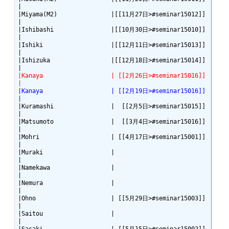
|

|Miyama(M2)               |[[11月27日>#seminar15012]]
|

|Ishibashi                |[[10月30日>#seminar15010]]
|

|Ishiki                   |[[12月11日>#seminar15013]]
|

|Ishizuka                 |[[12月18日>#seminar15014]]
|Kanaya                   | [[2月26日>#seminar15016]]
|
|Kanaya                   | [[2月19日>#seminar15016]]
|
|Kuramashi                |  [[2月5日>#seminar15015]]
|

|Matsumoto                |  [[3月4日>#seminar15016]]
|

|Mohri                    | [[4月17日>#seminar15001]]
|

|Muraki                   |                          
|

|Namekawa                 |                          
|

|Nemura                   |                          
|

|Ohno                     | [[5月29日>#seminar15003]]
|

|Saitou                   |                          
|
