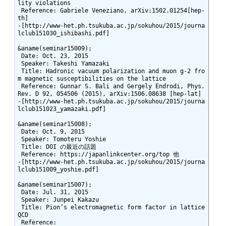
lity violations

 Reference: Gabriele Veneziano, arXiv:1502.01254[hep-
th]

-[http://www-het.ph.tsukuba.ac.jp/sokuhou/2015/journa
lclub151030_ishibashi.pdf]

&aname(seminar15009);

 Date: Oct. 23, 2015

 Speaker: Takeshi Yamazaki

 Title: Hadronic vacuum polarization and muon g-2 fro
m magnetic susceptibilities on the lattice

 Reference: Gunnar S. Bali and Gergely Endrodi, Phys. 
Rev. D 92, 054506 (2015), arXiv:1506.08638 [hep-lat]

-[http://www-het.ph.tsukuba.ac.jp/sokuhou/2015/journa
lclub151023_yamazaki.pdf]

&aname(seminar15008);

 Date: Oct. 9, 2015

 Speaker: Tomoteru Yoshie

 Title: DOI の最近の話題

 Reference: https://japanlinkcenter.org/top 他

-[http://www-het.ph.tsukuba.ac.jp/sokuhou/2015/journa
lclub151009_yoshie.pdf]

&aname(seminar15007);

 Date: Jul. 31, 2015

 Speaker: Junpei Kakazu

 Title: Pion’s electromagnetic form factor in lattice 
QCD

 Reference: 
