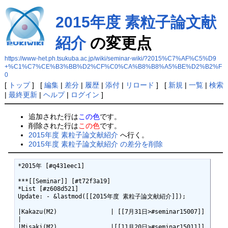
2015年度 素粒子論文献
紹介
の変更点
https://www-het.ph.tsukuba.ac.jp/wiki/seminar-wiki/?2015%C7%AF%C5%D9
+%C1%C7%CE%B3%BB%D2%CF%C0%CA%B8%B8%A5%BE%D2%B2%F
0
[
トップ
] [
編集
|
差分
|
履歴
|
添付
|
リロード
] [
新規
|
一覧
|
検索
|
最終更新
|
ヘルプ
|
ログイン
]
追加された行は
この色
です。
削除された行は
この色
です。
2015年度 素粒子論文献紹介
へ行く。
2015年度 素粒子論文献紹介 の差分を削除
*2015年 [#q431eec1]

***[[Seminar]] [#t72f3a19]

*List [#z608d521]

Update: - &lastmod([[2015年度 素粒子論文献紹介]]);

|Kakazu(M2)               | [[7月31日>#seminar15007]]
|

|Misaki(M2)               |[[11月20日>#seminar15011]]