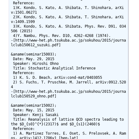
 Reference:

 1)K. Kondo, S. Kato, A. Shibata, T. Shinohara, arXi
v:1501.06271

 2)K. Kondo, S. Kato, A. Shibata, T. Shinohara, arXi
v:1409.1599

 3)K. Kondo, S. Kato, A. Shibata, Phys. Rev. D91, 034
506 (2015)

 4)Y. Nambu, Phys. Rev. D10, 4262-4268 (1974).

-[http://www-het.ph.tsukuba.ac.jp/sokuhou/2015/journa
lclub150612_suzuki.pdf]

&aname(seminar15003);

 Date: May. 29, 2015

 Speaker: Hiroshi Ohno

 Title: Stochastic Analytical Inference

 Reference:

 1) K. S. D. Beach, arXiv:cond-mat/0403055

 2) S. Fuchs, T. Pruschke, M. Jarrell, arXiv:0912.520
4

-[http://www-het.ph.tsukuba.ac.jp/sokuhou/2015/journa
lclub150529_ohno.pdf]

&aname(seminar15002);

 Date: May. 15, 2015

 Speaker: Kenji Sasaki

 Title: Reanalysis of lattice QCD spectra leading to 
the $D_{s0}^{*}(2317)$ and $D_{s1}(2460)$

 Reference:

 1) A. Martinez Torres, E. Oset, S. Prelovsek, A. Ram
os, arXiv:1412.1706v1 [hep-lat]
