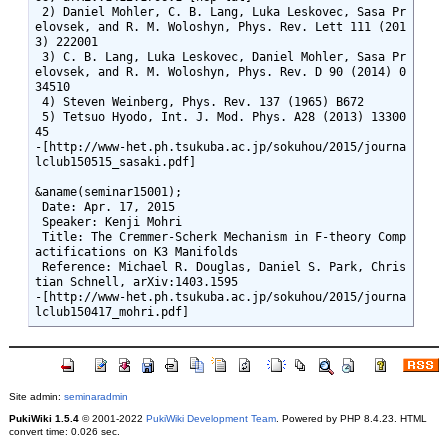
 2) Daniel Mohler, C. B. Lang, Luka Leskovec, Sasa Pr
elovsek, and R. M. Woloshyn, Phys. Rev. Lett 111 (201
3) 222001

 3) C. B. Lang, Luka Leskovec, Daniel Mohler, Sasa Pr
elovsek, and R. M. Woloshyn, Phys. Rev. D 90 (2014) 0
34510

 4) Steven Weinberg, Phys. Rev. 137 (1965) B672

 5) Tetsuo Hyodo, Int. J. Mod. Phys. A28 (2013) 13300
45

-[http://www-het.ph.tsukuba.ac.jp/sokuhou/2015/journa
lclub150515_sasaki.pdf]

&aname(seminar15001);

 Date: Apr. 17, 2015

 Speaker: Kenji Mohri

 Title: The Cremmer-Scherk Mechanism in F-theory Comp
actifications on K3 Manifolds

 Reference: Michael R. Douglas, Daniel S. Park, Chris
tian Schnell, arXiv:1403.1595

-[http://www-het.ph.tsukuba.ac.jp/sokuhou/2015/journa
Site admin:
seminaradmin
PukiWiki 1.5.4
© 2001-2022
PukiWiki Development Team
. Powered by PHP 8.4.23. HTML
convert time: 0.026 sec.