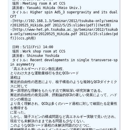
 場所：Meeting room A at CCS

 講演者: Yasuaki Hikida (Keio Univ.)

 タイトル: Higher spin AdS_3 supergravity and its dual 
CFT

-[http://192.168.1.3/Seminar/2012/tsukuba-only/semina
r20120525_Hikida.pdf 2012/5/25:slides(pdf)](het用)

-[http://www-het.ph.tsukuba.ac.jp/Seminar/2012/tsukub
a-only/seminar20120525_Hikida.pdf 2012/5/25:slides(pd
f)](ccs,ph用)

 日時：5/11(Fri) 14:00

 場所：Work shop room at CCS

 講演者: Shinsuke Yoshida

 タイトル: Recent developments in single transverse-sp
in asymmetry

「高エネルギーハドロン散乱過程、

とりわけ大きな運動量移行を含むQCDハード

過程は

漸近的自由性の恩恵により、核子構造のような複雑なQCDダイナミク
スに対して

第一原理的な理解をもたらす点で興味深い研究対象である。

漸近的自由性の発見以降、摂動論的QCDの著しい発展によって、ハド
ロンの構造は

より良く理解され、QCDは多くのハード過程に対して確固たる定量性
を獲得する

に至った。

しかし、陽子スピンの構成問題など高エネルギー実験で見いだされ、

現在でも未解決のままである問題も少なくない。

このようなQCDハード過程の未解決問題のひとつに、

横偏極陽子を用いたセミインクルーシブ過程(終状態に一つだけ粒子
