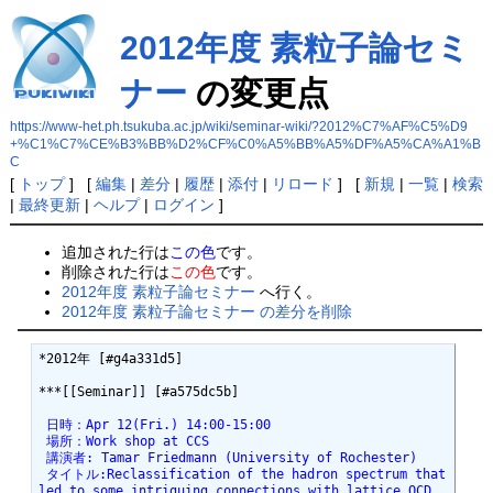
2012年度 素粒子論セミ
ナー
の変更点
https://www-het.ph.tsukuba.ac.jp/wiki/seminar-wiki/?2012%C7%AF%C5%D9
+%C1%C7%CE%B3%BB%D2%CF%C0%A5%BB%A5%DF%A5%CA%A1%B
C
[
トップ
] [
編集
|
差分
|
履歴
|
添付
|
リロード
] [
新規
|
一覧
|
検索
|
最終更新
|
ヘルプ
|
ログイン
]
追加された行は
この色
です。
削除された行は
この色
です。
2012年度 素粒子論セミナー
へ行く。
2012年度 素粒子論セミナー の差分を削除
*2012年 [#g4a331d5]

***[[Seminar]] [#a575dc5b]

 日時：Apr 12(Fri.) 14:00-15:00
 場所：Work shop at CCS
 講演者: Tamar Friedmann (University of Rochester)
 タイトル:Reclassification of the hadron spectrum that 
led to some intriguing connections with lattice QCD 