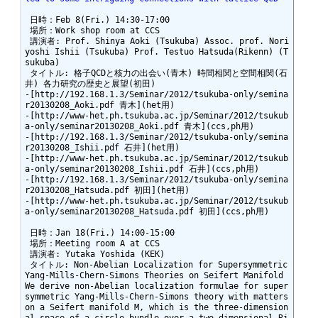
 日時：Feb 8(Fri.) 14:30-17:00

 場所：Work shop room at CCS

 講演者: Prof. Shinya Aoki (Tsukuba) Assoc. prof. Nori
yoshi Ishii (Tsukuba) Prof. Testuo Hatsuda(Rikenn) (T
sukuba) 

 タイトル: 格子QCDと核力の出会い(青木) 時間相関と空間相関(石
井) 各力研究の歴史と展望(初田)

-[http://192.168.1.3/Seminar/2012/tsukuba-only/semina
r20130208_Aoki.pdf 青木](het用)

-[http://www-het.ph.tsukuba.ac.jp/Seminar/2012/tsukub
a-only/seminar20130208_Aoki.pdf 青木](ccs,ph用)

-[http://192.168.1.3/Seminar/2012/tsukuba-only/semina
r20130208_Ishii.pdf 石井](het用)

-[http://www-het.ph.tsukuba.ac.jp/Seminar/2012/tsukub
a-only/seminar20130208_Ishii.pdf 石井](ccs,ph用)

-[http://192.168.1.3/Seminar/2012/tsukuba-only/semina
r20130208_Hatsuda.pdf 初田](het用)

-[http://www-het.ph.tsukuba.ac.jp/Seminar/2012/tsukub
a-only/seminar20130208_Hatsuda.pdf 初田](ccs,ph用)

 日時：Jan 18(Fri.) 14:00-15:00

 場所：Meeting room A at CCS

 講演者: Yutaka Yoshida (KEK)

 タイトル: Non-Abelian Localization for Supersymmetric 
Yang-Mills-Chern-Simons Theories on Seifert Manifold

We derive non-Abelian localization formulae for super
symmetric Yang-Mills-Chern-Simons theory with matters 
on a Seifert manifold M, which is the three-dimension