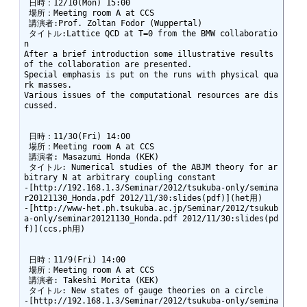
 日時：12/10(Mon) 15:00

 場所：Meeting room A at CCS

 講演者:Prof. Zoltan Fodor (Wuppertal)

 タイトル:Lattice QCD at T=0 from the BMW collaboratio
n

After a brief introduction some illustrative results 
of the collaboration are presented. 

Special emphasis is put on the runs with physical qua
rk masses.

Various issues of the computational resources are dis
cussed.

 日時：11/30(Fri) 14:00

 場所：Meeting room A at CCS

 講演者: Masazumi Honda (KEK)

 タイトル: Numerical studies of the ABJM theory for ar
bitrary N at arbitrary coupling constant

-[http://192.168.1.3/Seminar/2012/tsukuba-only/semina
r20121130_Honda.pdf 2012/11/30:slides(pdf)](het用)

-[http://www-het.ph.tsukuba.ac.jp/Seminar/2012/tsukub
a-only/seminar20121130_Honda.pdf 2012/11/30:slides(pd
f)](ccs,ph用)

 日時：11/9(Fri) 14:00

 場所：Meeting room A at CCS

 講演者: Takeshi Morita (KEK)

 タイトル: New states of gauge theories on a circle

-[http://192.168.1.3/Seminar/2012/tsukuba-only/semina