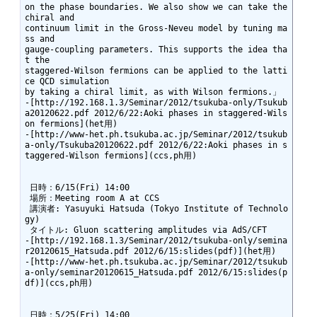
on the phase boundaries. We also show we can take the 
chiral and

continuum limit in the Gross-Neveu model by tuning ma
ss and

gauge-coupling parameters. This supports the idea tha
t the

staggered-Wilson fermions can be applied to the latti
ce QCD simulation

by taking a chiral limit, as with Wilson fermions.」

-[http://192.168.1.3/Seminar/2012/tsukuba-only/Tsukub
a20120622.pdf 2012/6/22:Aoki phases in staggered-Wils
on fermions](het用)

-[http://www-het.ph.tsukuba.ac.jp/Seminar/2012/tsukub
a-only/Tsukuba20120622.pdf 2012/6/22:Aoki phases in s
taggered-Wilson fermions](ccs,ph用)

 日時：6/15(Fri) 14:00

 場所：Meeting room A at CCS

 講演者: Yasuyuki Hatsuda (Tokyo Institute of Technolo
gy)

 タイトル: Gluon scattering amplitudes via AdS/CFT

-[http://192.168.1.3/Seminar/2012/tsukuba-only/semina
r20120615_Hatsuda.pdf 2012/6/15:slides(pdf)](het用)

-[http://www-het.ph.tsukuba.ac.jp/Seminar/2012/tsukub
a-only/seminar20120615_Hatsuda.pdf 2012/6/15:slides(p
df)](ccs,ph用)

 日時：5/25(Fri) 14:00
