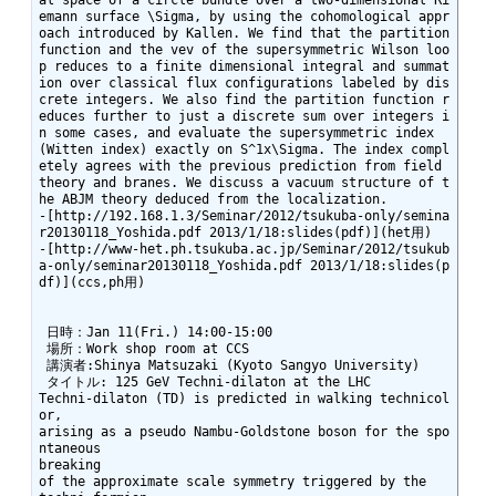
al space of a circle bundle over a two-dimensional Ri
emann surface \Sigma, by using the cohomological appr
oach introduced by Kallen. We find that the partition 
function and the vev of the supersymmetric Wilson loo
p reduces to a finite dimensional integral and summat
ion over classical flux configurations labeled by dis
crete integers. We also find the partition function r
educes further to just a discrete sum over integers i
n some cases, and evaluate the supersymmetric index 
(Witten index) exactly on S^1x\Sigma. The index compl
etely agrees with the previous prediction from field 
theory and branes. We discuss a vacuum structure of t
he ABJM theory deduced from the localization.

-[http://192.168.1.3/Seminar/2012/tsukuba-only/semina
r20130118_Yoshida.pdf 2013/1/18:slides(pdf)](het用)

-[http://www-het.ph.tsukuba.ac.jp/Seminar/2012/tsukub
a-only/seminar20130118_Yoshida.pdf 2013/1/18:slides(p
df)](ccs,ph用)

 日時：Jan 11(Fri.) 14:00-15:00

 場所：Work shop room at CCS

 講演者:Shinya Matsuzaki (Kyoto Sangyo University)

 タイトル: 125 GeV Techni-dilaton at the LHC

Techni-dilaton (TD) is predicted in walking technicol
or,

arising as a pseudo Nambu-Goldstone boson for the spo
ntaneous

breaking

of the approximate scale symmetry triggered by the
