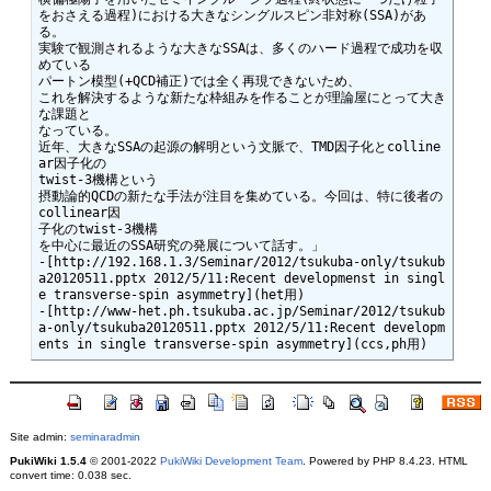
をおさえる過程)における大きなシングルスピン非対称(SSA)があ
る。

実験で観測されるような大きなSSAは、多くのハード過程で成功を収
めている

パートン模型(+QCD補正)では全く再現できないため、

これを解決するような新たな枠組みを作ることが理論屋にとって大き
な課題と

なっている。

近年、大きなSSAの起源の解明という文脈で、TMD因子化とcolline
ar因子化の

twist-3機構という

摂動論的QCDの新たな手法が注目を集めている。今回は、特に後者の
collinear因

子化のtwist-3機構

を中心に最近のSSA研究の発展について話す。」

-[http://192.168.1.3/Seminar/2012/tsukuba-only/tsukub
a20120511.pptx 2012/5/11:Recent developmenst in singl
e transverse-spin asymmetry](het用)

-[http://www-het.ph.tsukuba.ac.jp/Seminar/2012/tsukub
a-only/tsukuba20120511.pptx 2012/5/11:Recent developm
Site admin:
seminaradmin
PukiWiki 1.5.4
© 2001-2022
PukiWiki Development Team
. Powered by PHP 8.4.23. HTML
convert time: 0.038 sec.