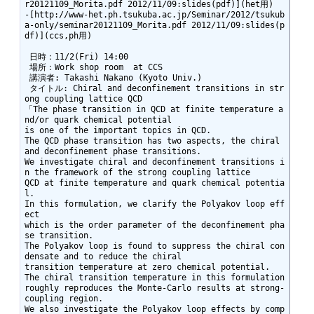
r20121109_Morita.pdf 2012/11/09:slides(pdf)](het用)

-[http://www-het.ph.tsukuba.ac.jp/Seminar/2012/tsukub
a-only/seminar20121109_Morita.pdf 2012/11/09:slides(p
df)](ccs,ph用)

 日時：11/2(Fri) 14:00

 場所：Work shop room  at CCS

 講演者: Takashi Nakano (Kyoto Univ.)

 タイトル: Chiral and deconfinement transitions in str
ong coupling lattice QCD

「The phase transition in QCD at finite temperature a
nd/or quark chemical potential 

is one of the important topics in QCD.

The QCD phase transition has two aspects, the chiral 
and deconfinement phase transitions.

We investigate chiral and deconfinement transitions i
n the framework of the strong coupling lattice

QCD at finite temperature and quark chemical potentia
l. 

In this formulation, we clarify the Polyakov loop eff
ect 

which is the order parameter of the deconfinement pha
se transition. 

The Polyakov loop is found to suppress the chiral con
densate and to reduce the chiral

transition temperature at zero chemical potential.

The chiral transition temperature in this formulation 
roughly reproduces the Monte-Carlo results at strong-
coupling region.

We also investigate the Polyakov loop effects by comp