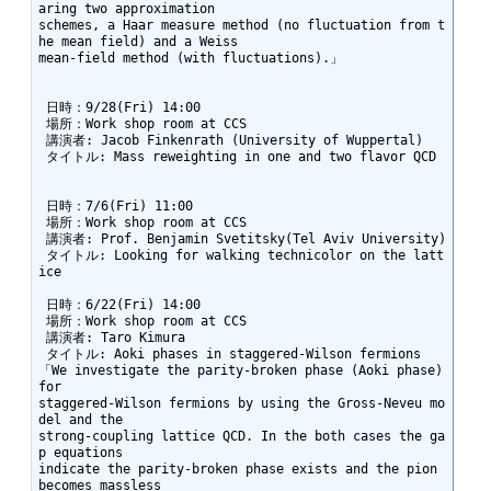
aring two approximation

schemes, a Haar measure method (no fluctuation from t
he mean field) and a Weiss

mean-field method (with fluctuations).」

 日時：9/28(Fri) 14:00

 場所：Work shop room at CCS

 講演者: Jacob Finkenrath (University of Wuppertal)

 タイトル: Mass reweighting in one and two flavor QCD

 日時：7/6(Fri) 11:00

 場所：Work shop room at CCS

 講演者: Prof. Benjamin Svetitsky(Tel Aviv University)

 タイトル: Looking for walking technicolor on the latt
ice

 日時：6/22(Fri) 14:00

 場所：Work shop room at CCS

 講演者: Taro Kimura

 タイトル: Aoki phases in staggered-Wilson fermions

「We investigate the parity-broken phase (Aoki phase) 
for

staggered-Wilson fermions by using the Gross-Neveu mo
del and the

strong-coupling lattice QCD. In the both cases the ga
p equations

indicate the parity-broken phase exists and the pion 
becomes massless
