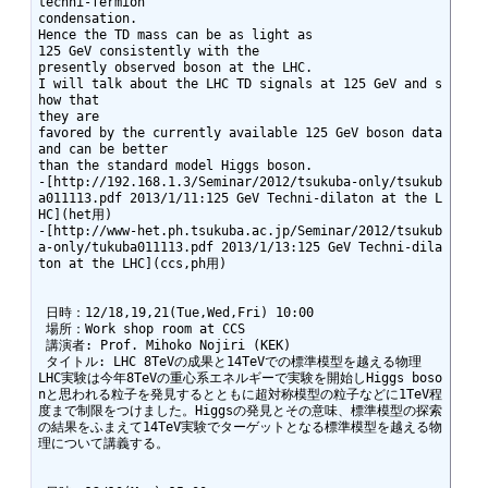
techni-fermion

condensation.

Hence the TD mass can be as light as

125 GeV consistently with the

presently observed boson at the LHC.

I will talk about the LHC TD signals at 125 GeV and s
how that

they are

favored by the currently available 125 GeV boson data

and can be better

than the standard model Higgs boson.

-[http://192.168.1.3/Seminar/2012/tsukuba-only/tsukub
a011113.pdf 2013/1/11:125 GeV Techni-dilaton at the L
HC](het用)

-[http://www-het.ph.tsukuba.ac.jp/Seminar/2012/tsukub
a-only/tukuba011113.pdf 2013/1/13:125 GeV Techni-dila
ton at the LHC](ccs,ph用)

 日時：12/18,19,21(Tue,Wed,Fri) 10:00

 場所：Work shop room at CCS

 講演者: Prof. Mihoko Nojiri (KEK)

 タイトル: LHC 8TeVの成果と14TeVでの標準模型を越える物理

LHC実験は今年8TeVの重心系エネルギーで実験を開始しHiggs boso
nと思われる粒子を発見するとともに超対称模型の粒子などに1TeV程
度まで制限をつけました。Higgsの発見とその意味、標準模型の探索
の結果をふまえて14TeV実験でターゲットとなる標準模型を越える物
理について講義する。
