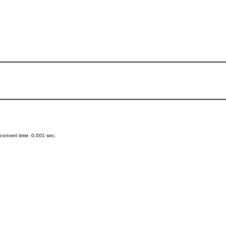
onvert time: 0.001 sec.