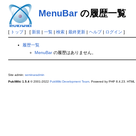
MenuBar
の履歴一覧
[
トップ
] [
新規
|
一覧
|
検索
|
最終更新
|
ヘルプ
|
ログイン
]
履歴一覧
MenuBar
の履歴はありません。
Site admin:
seminaradmin
PukiWiki 1.5.4
© 2001-2022
PukiWiki Development Team
. Powered by PHP 8.4.23. HTML c